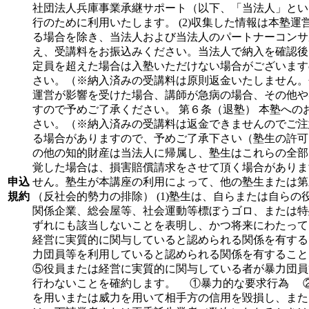
社団法人兵庫事業承継サポート（以下、「当法人」という
行のために利用いたします。 (2)収集した情報は本塾
る場合を除き、当法人および当法人のパートナーコンサル
え、受講料をお振込みください。当法人で納入を確認後、
定員を超えた場合は入塾いただけない場合がございます
さい。（※納入済みの受講料は原則返金いたしません。
運営が影響を受けた場合、講師が急病の場合、その他や
すので予めご了承ください。 第６条（退塾） 本塾へ
さい。（※納入済みの受講料は返金できませんのでご注
る場合がありますので、予めご了承下さい（塾生の許可
の他の知的財産は当法人に帰属し、塾生はこれらの全部
覚した場合は、損害賠償請求をさせて頂く場合がありま
申込
せん。塾生が本講座の利用によって、他の塾生または第
規約
（反社会的勢力の排除） (1)塾生は、自らまたは自
関係企業、総会屋等、社会運動等標ぼうゴロ、または特
ずれにも該当しないことを表明し、かつ将来にわたっ
経営に実質的に関与していると認められる関係を有す
力団員等を利用していると認められる関係を有するこ
⑤役員または経営に実質的に関与している者が暴力団員
行わないことを確約します。 ①暴力的な要求行為 
を用いまたは威力を用いて相手方の信用を毀損し、また