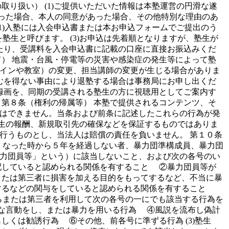
り扱い） (1)ご提供いただいた情報は本塾運営の円滑な遂
があった場合、本人の同意があった場合、その他特別な理由のあ
1)入塾には入会申込書または本お申込フォームでご提出のう
塾生と呼びます。 (3)お申込は先着順となりますが、塾生が
たり、受講料を入会申込書に記載の口座に直接お振込みくだ
） 地震・台風・停電等の災害や感染症の発生等によって塾
インや教室）の変更、担当講師の変更が生じる場合がありま
むを得ない事由により退塾する場合は事務局にお申し出くだ
録画を、同期の受講される塾生の方に視聴用としてご案内す
第８条（権利の帰属等） 本塾で提供されるコンテンツ、そ
はできません。当条および前条に記述したこれらの行為が発
塾生の報酬、新規取引先の確保などを保証するものではありま
行うものとし、当法人は賠償の責任を負いません。 第１０条
なくなった時から５年を経過しない者、暴力団準構成員、暴力団
力団員等」という）に該当しないこと、および次の各号のい
配していると認められる関係を有すること ②暴力団員等が
または第三者に損害を加える目的をもってするなど、不当に暴
するなどの関与をしていると認められる関係を有すること
自らまたは第三者を利用して次の各号の一にでも該当する行為を
な言動をし、または暴力を用いる行為 ④風説を流布し偽計
くは勧誘行為 ⑥その他、前各号に準ずる行為 (3)塾生