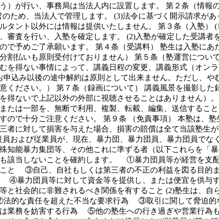
）が行い、事務局は当法人内に設置します。 第２条（情報の取
運営のため、当法人で管理します。 (3)法令に基づく開示請求
タント以外には情報は提供いたしません。 第３条（入塾） (
審査を行い、入塾を確定します。 (2)入塾が確定した受講者を
ので予めご了承願います。 第４条（受講料） 塾生は入塾にあ
分割払いも原則受付けておりません） 第５条（塾運営について
むを得ない事情によって、講義日程の変更、講義形式（オンラ
のお申込み以後の途中解約は原則として出来ません。ただし、や
意ください。） 第７条（録画について） 講義風景を撮影した
を得ないで上記以外の外部に視聴させることはありません）。 
または一部を、無断で利用、複製、転載、編集、送信すること
すので十分ご注意ください。 第９条 （免責事項） 本塾は、
三者に対して損害を与えた場合、損害の賠償は全て当該塾生が
らの役員および従業員が、現在、暴力団、暴力団員、暴力団員で
殊知能暴力集団等、その他これに準ずる者（以下これらを「暴
ても該当しないことを確約します。 ①暴力団員等が経営を支
ること ③自己、自社もしくは第三者の不正の利益を図る目的
と ④暴力団員等に対して資金等を提供し、または便宜を供与
等と社会的に非難されるべき関係を有すること (2)塾生は、
②法的な責任を超えた不当な要求行為 ③取引に関して脅迫的
は業務を妨害する行為 ⑤他の塾生への行き過ぎや営業行為もし