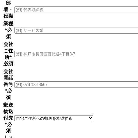
部
署・
役職
業種
*必
須
会社
ご住
所
*
必須
会社
電話
番号
*必
須
郵送
物送
付先
*必
須