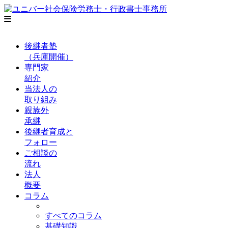
後継者塾
（兵庫開催）
専門家
紹介
当法人の
取り組み
親族外
承継
後継者育成と
フォロー
ご相談の
流れ
法人
概要
コラム
すべてのコラム
基礎知識