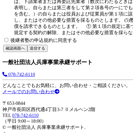
は、下請業者または再委託先業者（数次にわたるときは
表明し、自らまたは第三者をして第２項各号の一にでも
を含む。）の自らまたは役員および従業員が第１項に該
し、またはその他必要な措置を採るものとします。 (
償を請求できるものとします。 ① 第１項の規定に基
規定する契約の解除、またはその他必要な措置を採らな
後継者塾の申込規約に同意する
一般社団法人兵庫事業承継サポート
078-742-6110
どんなことでもお気軽に、お問い合わせ・ご相談ください。
メールでのお問い合わせ
〒653-0844
神戸市長田区西代通4丁目3-7 Ⅱメルヘン2階
TEL
078-742-6110
（平日 9:00～18:00）
© 一般社団法人 兵庫事業承継サポート.