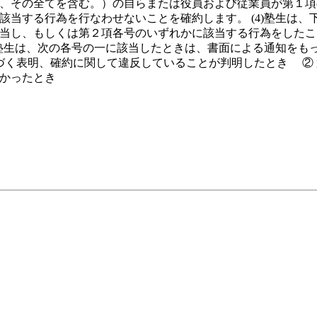
、その全てを含む。）の自らまたは役員および従業員が第１項
該当する行為を行なわせないことを確約します。 (4)塾生は
当し、もしくは第２項各号のいずれかに該当する行為をしたこ
5)塾生は、次の各号の一に該当したときは、書面による通知を
づく表明、確約に関して違反していることが判明したとき ② 
かったとき