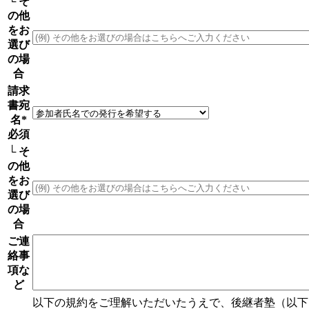
└ そ
の他
をお
選び
の場
合
請求
書宛
名
*
必須
└ そ
の他
をお
選び
の場
合
ご連
絡事
項な
ど
以下の規約をご理解いただいたうえで、後継者塾（以下