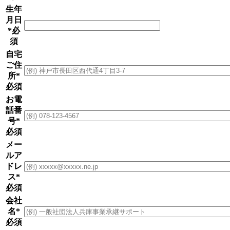
生年
月日
*必
須
自宅
ご住
所
*
必須
お電
話番
号
*
必須
メー
ルア
ドレ
ス
*
必須
会社
名
*
必須