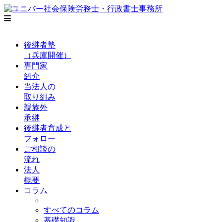
後継者塾
（兵庫開催）
専門家
紹介
当法人の
取り組み
親族外
承継
後継者育成と
フォロー
ご相談の
流れ
法人
概要
コラム
すべてのコラム
基礎知識